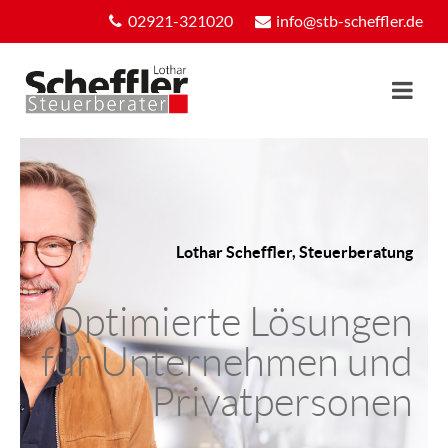
02921-321020
info@stb-scheffler.de
Lothar Scheffler, Steuerberatung
Optimierte Lösungen
für Unternehmen und
Privatpersonen